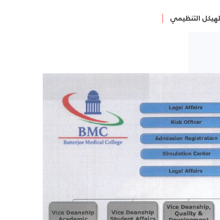
لهيكل التنظيمي
│