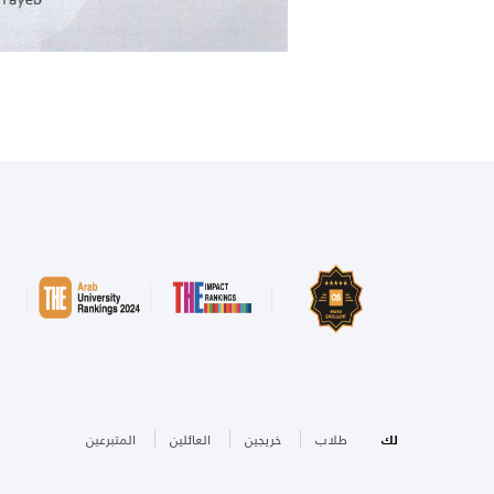
لك
طلاب
خريجين
العائلين
المتبرعين