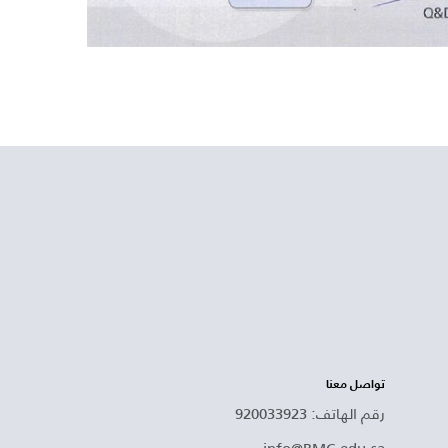
تواصل معنا
رقم الهاتف: 920033923
info@BMC.edu.sa